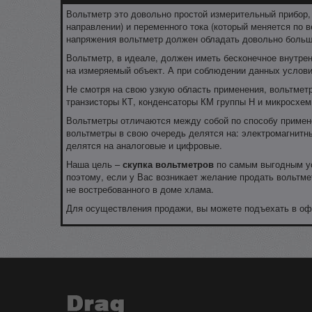
Вольтметр это довольно простой измерительный прибор, 
направлении) и переменного тока (который меняется по 
напряжения вольтметр должен обладать довольно больши
Вольтметр, в идеале, должен иметь бесконечное внутрен
на измеряемый объект. А при соблюдении данных услови
Не смотря на свою узкую область применения, вольтме
транзисторы КТ, конденсаторы КМ группы Н и микросхем
Вольтметры отличаются между собой по способу примене
вольтметры в свою очередь делятся на: электромагнитн
делятся на аналоговые и цифровые.
Наша цель –
скупка вольтметров
по самым выгодным ус
поэтому, если у Вас возникает желание продать вольтме
не востребованного в доме хлама.
Для осуществления продажи, вы можете подъехать в офи