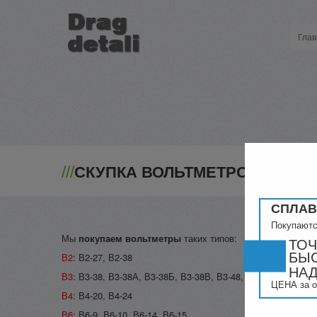
Глав
///
СКУПКА ВОЛЬТМЕТРОВ
СПЛАВ
Покупаютс
Мы
покупаем вольтметры
таких типов:
ТО
БЫ
В2
: В2-27, В2-38
НА
В3
: В3-38, В3-38А, В3-38Б, В3-38В, В3-48, В3-48А, В3-49, В
ЦЕНА за о
В4
: В4-20, В4-24
В6
: В6-9, В6-10, В6-14, В6-15