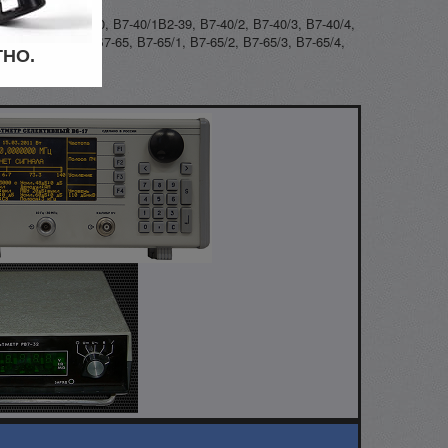
-38, В7-39, В7-40, В7-40/1В2-39, В7-40/2, В7-40/3, В7-40/4,
 В7-62 В7-64/1, В7-65, В7-65/1, В7-65/2, В7-65/3, В7-65/4,
ТНО.