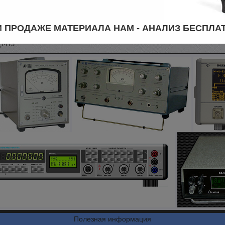
А, В7-27А/1, В7-28, В7-32, В7-34, В7-34/1, В7-34А, В7-35, В7-36, В7-37, В7
В7-53/1, В7-54/2, В7-54/2, В7-54/3, В7-57/1, В7-57/2, В7-58, В7-58/2, В7-61,
 ПРОДАЖЕ МАТЕРИАЛА НАМ - АНАЛИЗ БЕСПЛА
3/2, В7-77, В7Э-42
Щ1413
Полезная информация