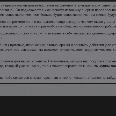
он предназначен для вычисления напряжения в электрических цепях, дл
величине). Он подключается к основному источнику энергии параллельн
м сопротивлением, чем больше будет сопротивление, тем точнее будут
нее сопротивление, но на практике чаще выходит, что чем выше у воль
й повышается точность и разнообразие областей использования прибора
тр довольно сложен изнутри, и вмещает в себя множество деталей сод
ы.
ния ( щитовые, переносные, стационарные) и принципу действия (элект
ые, электростатические, магнитоэлектрические, электродинамические, 
ловиям для наших клиентов. Напоминаем, что для нас покупка вольтмет
тр, который уже не нужен, то вы можете обратиться к нам, мы
купим во
с либо связаться с нами через наш интернет-магазин, главное не забуд