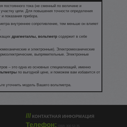
я постоянного тока (не сменный по величине и
о участку цепи. Для повышения точности определения
 и показания прибора.
тметра внутреннее сопротивление, тем меньше он влияет
.
ержащих
драгметаллы, вольтметр
содержит в себе
ромеханические и электронные). Электромеханические
термоэлектрические, выпрямительные. Электронные
ров – это одна из основных специализаций, именно
льтметры
по выгодной цене, и поможем вам избавится от
ьте уточнить модель Вашего вольтметра.
///
КОНТАКТНАЯ ИНФОРМАЦИЯ
Телефон:
(068) 300 53 35