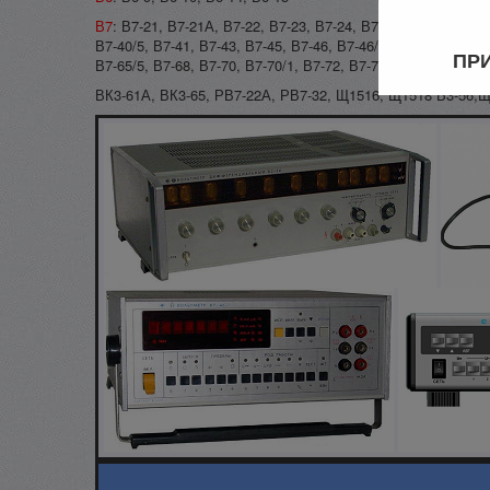
В7
: В7-21, В7-21А, В7-22, В7-23, В7-24, В7-26, В7-27, В7-27
В7-40/5, В7-41, В7-43, В7-45, В7-46, В7-46/1, В7-47, В7-53, 
ПРИ
В7-65/5, В7-68, В7-70, В7-70/1, В7-72, В7-73, В7-73/1, В7-7
ВК3-61А, ВК3-65, РВ7-22А, РВ7-32, Щ1516, Щ1518 В3-56,