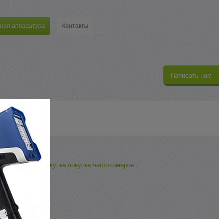
ная аппаратура
Контакты
Написать нам
ве и регионах
и
скупка покупка частотомеров
.
ы —
Харькове
!