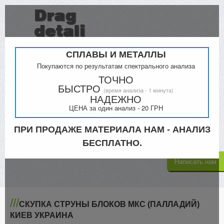
СПЛАВЫ И МЕТАЛЛЫ
Покупаются по результатам спектрального анализа
ТОЧНО
БЫСТРО
(время анализа - 1 минута)
Прайс
Контакты
НАДЕЖНО
ЦЕНА за один анализ - 20 ГРН
Киев
Кременчук
098-000-4879
ПРИ ПРОДАЖЕ МАТЕРИАЛА НАМ - АНАЛИЗ
068-300-5335
063-805-4302
БЕСПЛАТНО.
Написать нам
///
СКУПКА СТРУНЫ БЛОКОВ МКС (ПАЛЛАДИЙ)
КИЕВ УКРАИНА