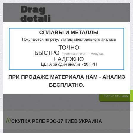
СПЛАВЫ И МЕТАЛЛЫ
Покупаются по результатам спектрального анализа
ТОЧНО
БЫСТРО
(время анализа - 1 минута)
Прайс
Контакты
НАДЕЖНО
ЦЕНА за один анализ - 20 ГРН
Киев
Кременчук
098-000-4879
ПРИ ПРОДАЖЕ МАТЕРИАЛА НАМ - АНАЛИЗ
068-300-5335
063-805-4302
БЕСПЛАТНО.
Написать нам
///
СКУПКА РЕЛЕ РЭС-37 КИЕВ УКРАИНА