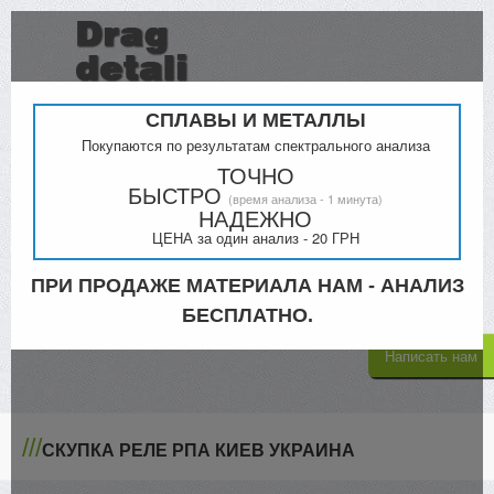
СПЛАВЫ И МЕТАЛЛЫ
Покупаются по результатам спектрального анализа
ТОЧНО
БЫСТРО
(время анализа - 1 минута)
Прайс
Контакты
НАДЕЖНО
ЦЕНА за один анализ - 20 ГРН
Киев
Кременчук
098-000-4879
ПРИ ПРОДАЖЕ МАТЕРИАЛА НАМ - АНАЛИЗ
068-300-5335
063-805-4302
БЕСПЛАТНО.
Написать нам
///
СКУПКА РЕЛЕ РПА КИЕВ УКРАИНА