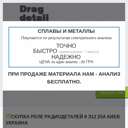
СПЛАВЫ И МЕТАЛЛЫ
Покупаются по результатам спектрального анализа
ТОЧНО
БЫСТРО
(время анализа - 1 минута)
Прайс
Контакты
НАДЕЖНО
ЦЕНА за один анализ - 20 ГРН
Киев
Кременчук
098-000-4879
ПРИ ПРОДАЖЕ МАТЕРИАЛА НАМ - АНАЛИЗ
068-300-5335
063-805-4302
БЕСПЛАТНО.
Написать нам
///
СКУПКА РЕЛЕ РАДИОДЕТАЛЕЙ 8 Э12 25А КИЕВ
УКРАИНА