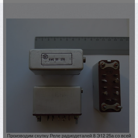
Производим скупку Реле радиодеталей 8 Э12 25а со всей