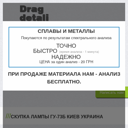
СПЛАВЫ И МЕТАЛЛЫ
Покупаются по результатам спектрального анализа
ТОЧНО
БЫСТРО
(время анализа - 1 минута)
Прайс
Контакты
НАДЕЖНО
ЦЕНА за один анализ - 20 ГРН
Киев
Кременчук
098-000-4879
ПРИ ПРОДАЖЕ МАТЕРИАЛА НАМ - АНАЛИЗ
068-300-5335
063-805-4302
БЕСПЛАТНО.
Написать нам
///
СКУПКА ЛАМПЫ ГУ-73Б КИЕВ УКРАИНА