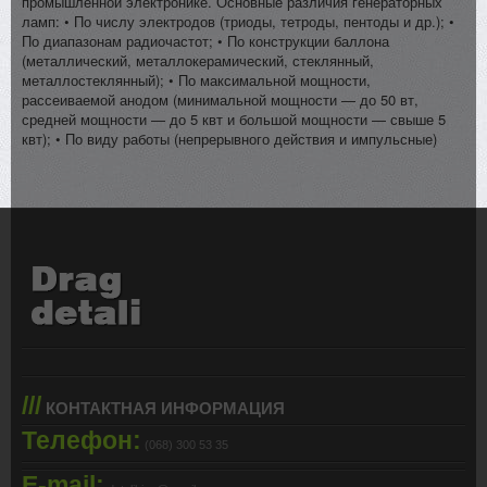
промышленной электронике. Основные различия генераторных
ламп: • По числу электродов (триоды, тетроды, пентоды и др.); •
По диапазонам радиочастот; • По конструкции баллона
(металлический, металлокерамический, стеклянный,
металлостеклянный); • По максимальной мощности,
рассеиваемой анодом (минимальной мощности — до 50 вт,
средней мощности — до 5 квт и большой мощности — свыше 5
квт); • По виду работы (непрерывного действия и импульсные)
///
КОНТАКТНАЯ ИНФОРМАЦИЯ
Телефон:
(068) 300 53 35
E-mail: