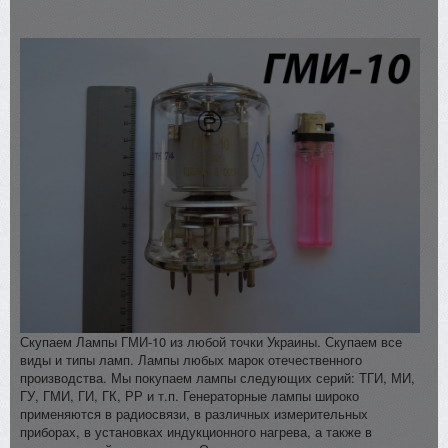
Скупаем Лампы ГМИ-10 из любой точки Украины. Скупаем все
виды и типы ламп. Лампы любых марок отечественного
производства. Мы покупаем лампы следующих серий: ТГИ, МИ,
ГУ, ГМИ, ГИ, ГК, РР и т.п. Генераторные лампы широко
применяются в радиосвязи, в различных измерительных
приборах, в установках индукционного нагрева, а также в