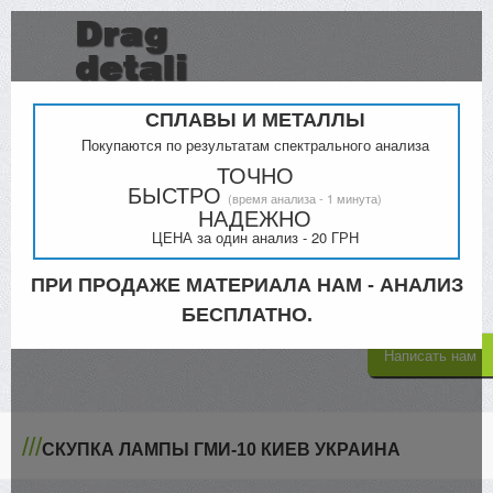
СПЛАВЫ И МЕТАЛЛЫ
Покупаются по результатам спектрального анализа
ТОЧНО
БЫСТРО
(время анализа - 1 минута)
Прайс
Контакты
НАДЕЖНО
ЦЕНА за один анализ - 20 ГРН
Киев
Кременчук
098-000-4879
ПРИ ПРОДАЖЕ МАТЕРИАЛА НАМ - АНАЛИЗ
068-300-5335
063-805-4302
БЕСПЛАТНО.
Написать нам
///
СКУПКА ЛАМПЫ ГМИ-10 КИЕВ УКРАИНА