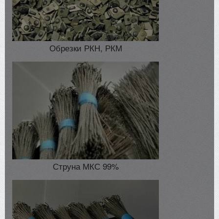
Обрезки РКН, РКМ
Струна МКС 99%