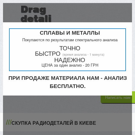
СПЛАВЫ И МЕТАЛЛЫ
Покупаются по результатам спектрального анализа
ТОЧНО
БЫСТРО
(время анализа - 1 минута)
Прайс
Контакты
НАДЕЖНО
ЦЕНА за один анализ - 20 ГРН
Киев
Кременчук
098-000-4879
ПРИ ПРОДАЖЕ МАТЕРИАЛА НАМ - АНАЛИЗ
068-300-5335
063-805-4302
БЕСПЛАТНО.
Написать нам
///
СКУПКА РАДИОДЕТАЛЕЙ В КИЕВЕ