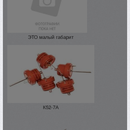
ЭТО малый габарит
К52-7А