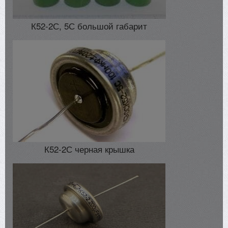
К52-2С, 5С большой габарит
К52-2С черная крышка