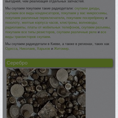
выгодней, чем реализация отдельных запчастей.
Мы скупаем покупаем такие радиодетали:
скупаем диоды
,
скупаем все виды конденсаторов
,
покупаем у вас микросхемы
,
покупаем различные переключатели
,
покупаем посеребренку
и
позолоту, желтые корпуса часов, клистроны, волноводы,
радиолампы, платы от мобильных телефонов
,
скупаем разъемы
,
покупаем все типы резисторов
,
скупаем различные реле
и
все
виды транзисторов скупаем
.
Мы скупаем радиодетали в Киеве, а также в регионах, таких как
Одесса
,
Николаев
,
Харьков
и
Житомир
.
Серебро