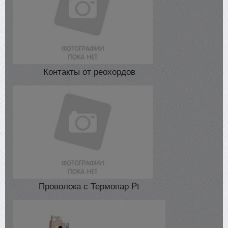
Контакты от реохордов
Проволока с Термопар Pt