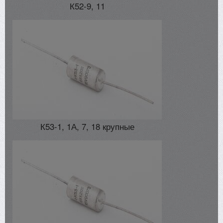
К52-9, 11
К53-1, 1А, 7, 18 крупные