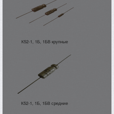
К52-1, 1Б, 1БВ крупные
К52-1, 1Б, 1БВ средние