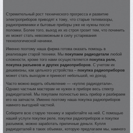
Стремительный рост технического прогресса и развитие
электроприборов приводят к тому, что старые телевизоры,
радиоприемники и бытовые приборы уже не нужны после
поломки. Более того, выход их из строя грозит тем, что починить
их может стать невозможным в силу устаревания
технологической начинки.
Именно поэтому наша фирма готова оказать помощь в
реализации старой техники. Мы
покупаем радиодетали
любой
сложности, кроме того нами осуществляется
покупка реле,
покупка разъемов и других радиоприборов
. С учетом их
дешевизны, как цельного устройства –
покупка радиоприборов
может стать выходом и принесет небольшой, но доход.
Часто можно видеть объявление — «куплю радиодетали».
Однако частным мастерам не нужен в приборе весь спектр
радиодеталей. Мы покупаем полностью весь прибор и разбираем
его на запчасти. Именно поэтому наша покупка радиоприборов
намного выгодней частной.
Соберите всю старую технику и заработайте на ней. С помощью
нашей услуги покупки реле, покупки радиоприборов и покупки
разъемов, можно заработать приличные деньги. Купля
радиодеталей в таких объемах, которую предлагаем мы, намного