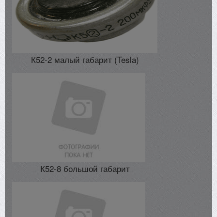
К52-2 малый габарит (Tesla)
К52-8 большой габарит