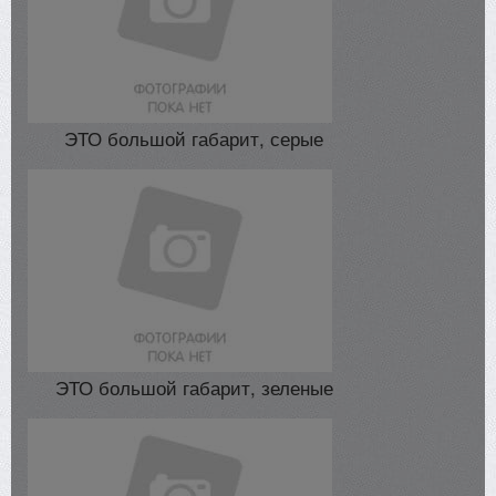
ЭТО большой габарит, серые
ЭТО большой габарит, зеленые